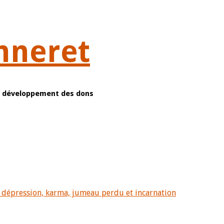
nneret
et développement des dons
 dépression, karma, jumeau perdu et incarnation