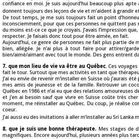
confiance en moi. Je suis aujourd’hui beaucoup plus apt
donnent toujours des leçons de vie et m’aident à grandir e
De tout temps, je me suis toujours fait un point d’honneur
inconsciemment, pour que ces personnes ne quittent pas ma v
du moins est-ce ce que je croyais. J’avais l’impression que,
respecter. Je faisais donc tout pour être aimée, en fait.
Aujourd’hui, ce genre de personnes ne fait plus partie de m
bien, allégée. Je n’ai plus à tout faire pour attirer/ga
bien/aimé/aimant avec tout le monde. Des gens entrent dans
7. que mon lieu de vie va être au Québec
. Ces voyages 
fait le tour. Surtout que mes activités en tant que thérape
J’ai eu envie de revenir m’installer en Suisse où j’aurais é
mes amis de jeunesse et de la famille. Retrouver un coco
Québec en 1986 et n’ai eu que des relations amoureuses dé
et j’en ai besoin sauf que vivre en Suisse coûte très che
moment, me réinstaller au Québec. Du coup, je réalise com
coeur.
J’ai aussi eu des invitations à aller m’installer au Sri Lanka
8. que je suis une bonne thérapeute.
Mes stages de dé
magnifiques. Encore aujourd’hui, plusieurs années plus tard