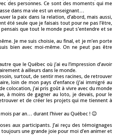
 avec des personnes. Ce sont des moments qui me
i passe dans ma vie est un enseignant…
ver la paix dans la relation, d’abord, mais aussi,
 été seule que je faisais tout pour ne pas l’être,
 qui pensais que tout le monde peut s’entendre et se
ême. Je me suis choisie, au final, et je m’en porte
 Je suis bien avec moi-même. On ne peut pas être
 autre que le Québec où j’ai eu l’impression d’avoir
rairement à ailleurs dans le monde.
Besoin, surtout, de sentir mes racines, de retrouver
aire, loin de mon pays d’enfance (j’ai immigré au
e colocation, j’ai pris goût à vivre avec du monde
ue, à moins de gagner au loto, je devais, pour le
trouver et de créer les projets qui me tiennent à
2-3 mois par an… durant l’hiver au Québec ! 😉
es aux participants. J’ai reçu des témoignages
st toujours une grande joie pour moi d’en animer et