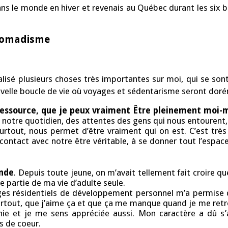
ans le monde en hiver et revenais au Québec durant les six b
t nomadisme
lisé plusieurs choses très importantes sur moi, qui se so
elle boucle de vie où voyages et sédentarisme seront dorén
 ressource, que je peux vraiment Être pleinement moi
 notre quotidien, des attentes des gens qui nous entourent, 
 surtout, nous permet d’être vraiment qui on est. C’est trè
contact avec notre être véritable, à se donner tout l’espa
onde
. Depuis toute jeune, on m’avait tellement fait croire q
re partie de ma vie d’adulte seule.
es résidentiels de développement personnel m’a permise d
, surtout, que j’aime ça et que ça me manque quand je me retr
e et je me sens appréciée aussi. Mon caractère a dû s’a
s de coeur.