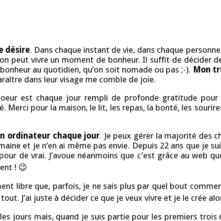
e désire
. Dans chaque instant de vie, dans chaque personne
 peut vivre un moment de bonheur. Il suffit de décider de 
du bonheur au quotidien, qu’on soit nomade ou pas ;-).
Mon tru
paraître dans leur visage me comble de joie.
oeur est chaque jour rempli de profonde gratitude pour t
Merci pour la maison, le lit, les repas, la bonté, les sourire
on ordinateur chaque jour
. Je peux gérer la majorité des 
ine et je n’en ai même pas envie. Depuis 22 ans que je suis 
 pour de vrai. J’avoue néanmoins que c’est grâce au web que
ent ! 😉
ment libre que, parfois, je ne sais plus par quel bout comme
tout. J’ai juste à décider ce que je veux vivre et je le crée a
les jours mais, quand je suis partie pour les premiers trois