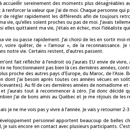
e à accueillir sereinement des moments plus désagréables
t à renforcer la valeur que j’ai de moi. Chaque personne qu
 de régler rapidement les différends afin de toujours retrou
ie, qu’elles soient proches ou pas de moi. J’avais tellement
 si elles quittaient ma vie, j’étais en échec, moi l’idéaliste
a vie ou passe rapidement. J’ai choisi de les en sortir moi-m
rder, voire quêter, de « l’amour », de la reconnaissance.
 notre vie. Certains restent, d’autres passent.
m’ont fait réfléchir à l’endroit où j’aurais EU envie de vivre,
ute ne fonctionnaient pas bien là ces dernières années, cont
té plus proche des autres pays d’Europe, du Maroc, de l’Asie. 
n dont j’ai besoin après toutes ces années vécues en solit
cevantes). Au fil de ces dernières années de nomadisme et d
r et j’aurais tout à recommencer à zéro. J’ai donc décidé q
bien j’ai de bons amis au Québec et je me réjouis de les re
 mais je ne me vois pas y vivre à l’année. Je vais y retourner 
veloppement personnel apportent beaucoup de belles chos
, je suis encore en contact avec plusieurs participants. C’e