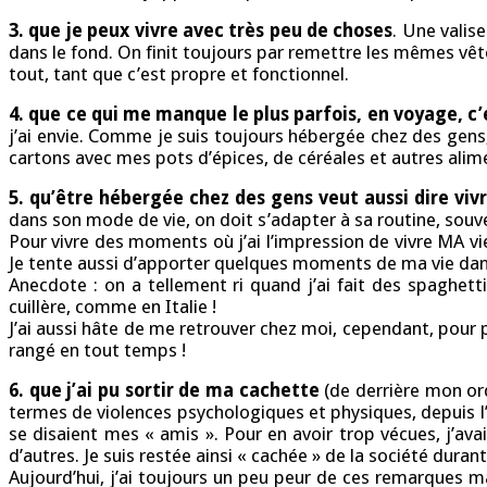
3. que je peux vivre avec très peu de choses
. Une valis
dans le fond. On finit toujours par remettre les mêmes vête
tout, tant que c’est propre et fonctionnel.
4. que ce qui me manque le plus parfois,
en voyage, c’
j’ai envie. Comme je suis toujours hébergée chez des gens
cartons avec mes pots d’épices, de céréales et autres alim
5. qu’être hébergée chez des gens veut aussi dire vivr
dans son mode de vie, on doit s’adapter à sa routine, souv
Pour vivre des moments où j’ai l’impression de vivre MA vie
Je tente aussi d’apporter quelques moments de ma vie dans l
Anecdote : on a tellement ri quand j’ai fait des spaghet
cuillère, comme en Italie !
J’ai aussi hâte de me retrouver chez moi, cependant, pour
rangé en tout temps !
6. que j’ai pu sortir de ma cachette
(de derrière mon ord
termes de violences psychologiques et physiques, depuis l
se disaient mes « amis ». Pour en avoir trop vécues, j’av
d’autres. Je suis restée ainsi « cachée » de la société durant
Aujourd’hui, j’ai toujours un peu peur de ces remarques