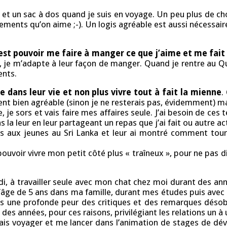
e et un sac à dos quand je suis en voyage. Un peu plus de c
ments qu’on aime ;-). Un logis agréable est aussi nécessaire
est pouvoir me faire à manger
ce que j’aime et me fait
, je m’adapte à leur façon de manger. Quand je rentre au Q
ents.
e dans leur vie et non plus vivre tout à fait la mienne
.
ent bien agréable (sinon je ne resterais pas, évidemment) m
, je sors et vais faire mes affaires seule. J’ai besoin de c
a leur en leur partageant un repas que j’ai fait ou autre act
tis aux jeunes au Sri Lanka et leur ai montré comment tour
 pouvoir vivre mon petit côté plus « traîneux », pour ne pa
i, à travailler seule avec mon chat chez moi durant des an
’âge de 5 ans dans ma famille, durant mes études puis avec 
ais une profonde peur des critiques et des remarques désob
 des années, pour ces raisons, privilégiant les relations un à u
 mais voyager et me lancer dans l’animation de stages de 