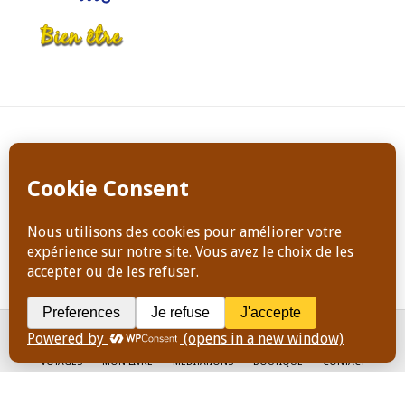
Copyright Dominique Jeanneret, tous droits de reproduction
réservés en tout temps
ACCUEIL
ATELIERS ET STAGES
PODCASTS & RADIO
BLOG
VOYAGES
MON LIVRE
MÉDITATIONS
BOUTIQUE
CONTACT