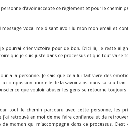
 personne d’avoir accepté ce règlement et pour le chemin p
ntil message vocal me disant avoir lu mon mon email et con
e pourrai crier victoire pour de bon. D’ici là, je reste alig
croire que je suis juste dans ce processus et que tout va se 
ur à la personne. Je sais que cela lui fait vivre des émotio
e la compassion pour elle de la savoir ainsi dans sa souffranc
 conscience que vouloir abuser les gens se retourne toujours
our tout le chemin parcouru avec cette personne, les pr
e j’ai retrouvé en moi de me faire confiance et de retrouver
te de maman qui m’accompagne dans ce processus. C’est e