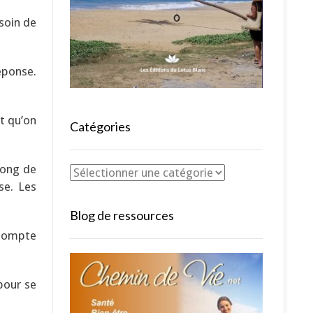
soin de
éponse.
et qu’on
Catégories
 long de
se. Les
Blog de ressources
écompte
 pour se