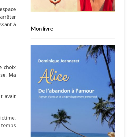
 espace
’arrêter
issant à
Mon livre
e choix
sse. Ma
t avait
ictime.
e temps