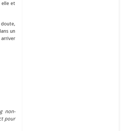
elle et
 doute,
dans un
arriver
g non-
ct pour