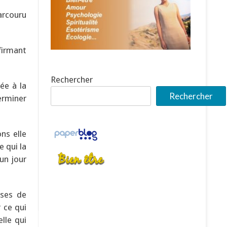
arcouru
firmant
Rechercher
née à la
Rechercher
terminer
ns elle
e qui la
 un jour
ises de
 ce qui
lle qui