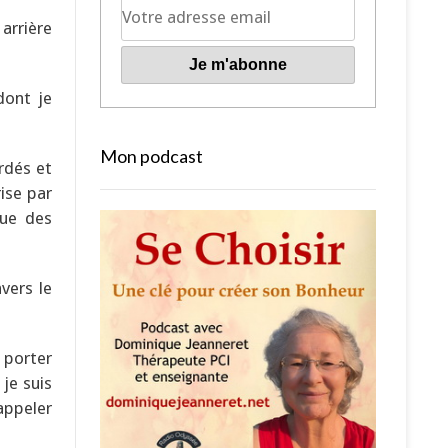
 arrière
ont je
Mon podcast
rdés et
ise par
que des
vers le
 porter
 je suis
 appeler