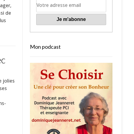
yager,
ssi de
lus
Mon podcast
ec
 jolies
oses
ns-