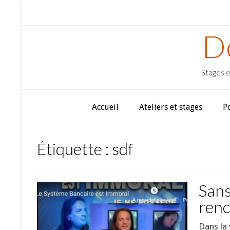
D
Stages e
Accueil
Ateliers et stages
P
Étiquette :
sdf
Sans
renc
Dans la