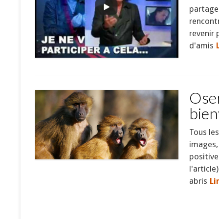
partage 
rencontr
revenir 
d'amis
Oser
bien
Tous les
images,
positive
l'articl
abris
Li