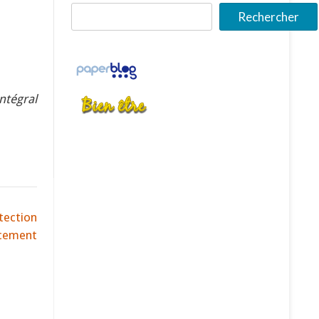
Rechercher
ntégral
tection
rcement