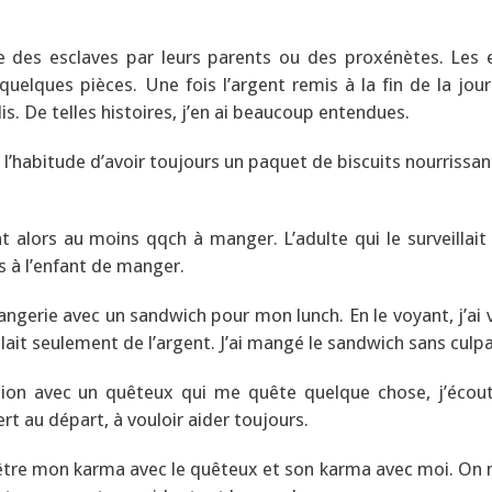
des esclaves par leurs parents ou des proxénètes. Les 
, quelques pièces. Une fois l’argent remis à la fin de la jour
s. De telles histoires, j’en ai beaucoup entendues.
ris l’habitude d’avoir toujours un paquet de biscuits nourrissa
nt alors au moins qqch à manger. L’adulte qui le surveillait
s à l’enfant de manger.
angerie avec un sandwich pour mon lunch. En le voyant, j’ai 
oulait seulement de l’argent. J’ai mangé le sandwich sans culpa
tion avec un quêteux qui me quête quelque chose, j’éco
rt au départ, à vouloir aider toujours.
t être mon karma avec le quêteux et son karma avec moi. On 