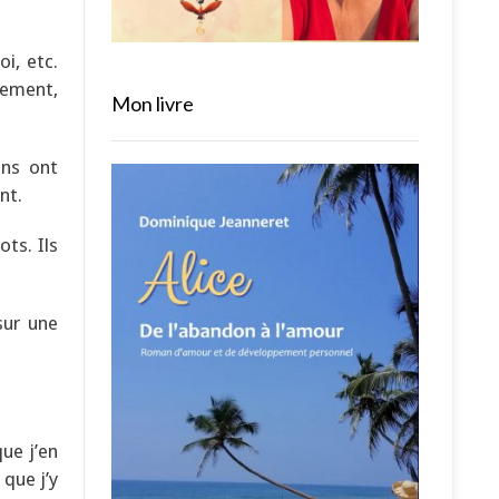
oi, etc.
lement,
Mon livre
ins ont
nt.
ts. Ils
sur une
ue j’en
 que j’y