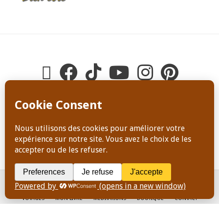
Copyright Dominique Jeanneret, tous droits de reproduction
réservés en tout temps
ACCUEIL
ATELIERS ET STAGES
PODCASTS & RADIO
BLOG
VOYAGES
MON LIVRE
MÉDITATIONS
BOUTIQUE
CONTACT