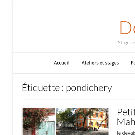
D
Stages e
Accueil
Ateliers et stages
P
Étiquette :
pondichery
Peti
Mah
Je devai