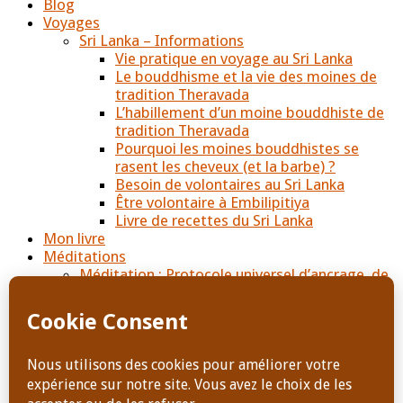
Blog
Voyages
Sri Lanka – Informations
Vie pratique en voyage au Sri Lanka
Le bouddhisme et la vie des moines de
tradition Theravada
L’habillement d’un moine bouddhiste de
tradition Theravada
Pourquoi les moines bouddhistes se
rasent les cheveux (et la barbe) ?
Besoin de volontaires au Sri Lanka
Être volontaire à Embilipitiya
Livre de recettes du Sri Lanka
Mon livre
Méditations
Méditation : Protocole universel d’ancrage, de
protection et de ressourcement
Rituel de libération des lignées féminines
Boutique
Mon livre : Alice, de l’abandon à l’amour
Livre de recettes du Sri Lanka
Les Carnets d’Amour
Contact