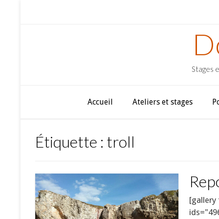
D
Stages e
Accueil
Ateliers et stages
P
Étiquette :
troll
Repo
[gallery
ids="49