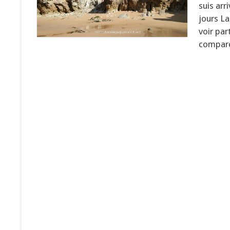
suis arr
jours L
voir par
compar