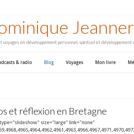
ominique Jeanner
t voyages en développement personnel, spirituel et développement
odcasts & radio
Blog
Voyages
Mon livre
Mé
s et réflexion en Bretagne
 type="slideshow" size="large" link="none"
69,4968,4965,4964,4962,4961,4963,4966,4967,4971,4970,4972