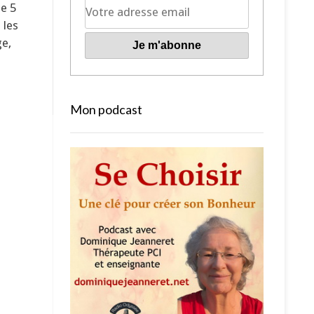
de 5
 les
ge,
Mon podcast