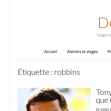
D
Stages e
Accueil
Ateliers et stages
P
Étiquette :
robbins
Tony
que 
Je vous 