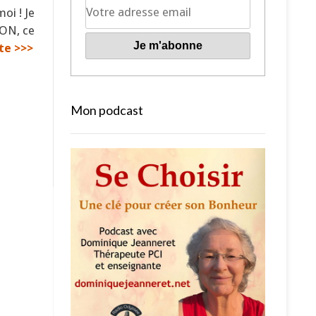
oi ! Je
ION, ce
ite >>>
Mon podcast