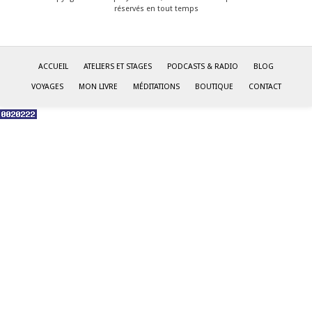
réservés en tout temps
ACCUEIL
ATELIERS ET STAGES
PODCASTS & RADIO
BLOG
VOYAGES
MON LIVRE
MÉDITATIONS
BOUTIQUE
CONTACT