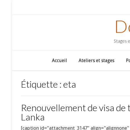
D
Stages e
Accueil
Ateliers et stages
P
Étiquette :
eta
Renouvellement de visa de t
Lanka
[caption id="attachment_3147" align="alignnone