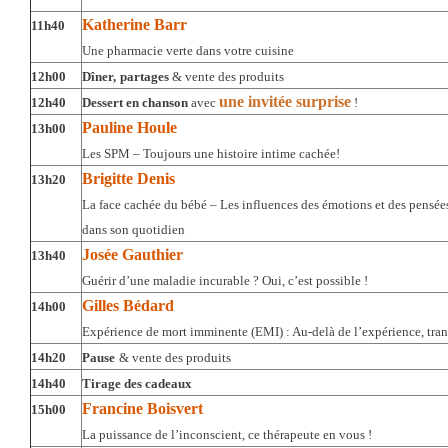
Katherine Barr
11h40
Une pharmacie verte dans votre cuisine
12h00
Dîner,
partages
& vente des produits
une invitée surprise
12h40
Dessert en chanson
avec
!
Pauline Houle
13h00
Les SPM – Toujours une histoire intime cachée!
Brigitte Denis
13h20
La face cachée du bébé – Les influences des émotions et des pensées
dans son quotidien
Josée Gauthier
13h40
Guérir d’une maladie incurable ? Oui, c’est possible !
Gilles Bédard
14h00
Expérience de mort imminente (EMI) : Au-delà de l’expérience, tran
14h20
Pause
& vente des produits
14h40
Tirage des cadeaux
Francine Boisvert
15h00
La puissance de l’inconscient, ce thérapeute en vous !