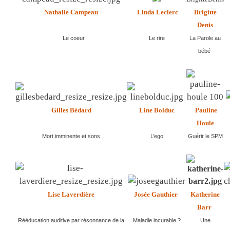
Nathalie Campeau
Linda Leclerc
Brigitte
Denis
Le coeur
Le rire
La Parole au
bébé
Gilles Bédard
Line Bolduc
Pauline
Houle
Mort imminente et sons
L’ego
Guérir le SPM
Lise Laverdière
Josée Gauthier
Katherine
Barr
R
ééducation auditive par résonnance de la
Maladie incurable ?
Une