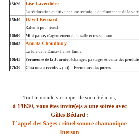
Lise Laverdière
15h20
La rééducation auditive par une technique de résonnance de la voix
David Bernard
15h40
Ralentir pour réussir
16h00
Mini-pause,
réagencement de la salle et tests de son
Amrita Choudhury
16h05
La Joie de la Danse-Transe Tantra
16h45
Fermeture de la Journée, échanges, partages et vente des produit
17h30
C’est un au-revoir… ;-o))
–
Fermeture des portes
Tout le monde va souper de son côté mais,
à 19h30, vous êtes invité(e)s à une soirée avec
Gilles Bédard
:
L’appel des Sages : rituel sonore chamanique
Inerson