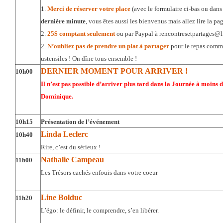
1.
Merci de
réserver votre place
(avec le formulaire ci-bas ou dans
dernière minute
, vous êtes aussi les bienvenus mais allez lire la pag
2.
25$ comptant seulement
ou par Paypal à rencontresetpartages@l
2.
N’oubliez pas de prendre un plat à partager
pour le repas commu
ustensiles ! On dîne tous ensemble !
DERNIER MOMENT POUR ARRIVER !
10h00
Il n’est pas possible d’arriver plus tard dans la Journée à moins
Dominique.
10h15
Présentation de l’événement
Linda Leclerc
10h40
Rire, c’est du sérieux !
Nathalie Campeau
11h00
Les Trésors cachés enfouis dans votre coeur
Line Bolduc
11h20
L’égo: le définir, le comprendre, s’en libérer.