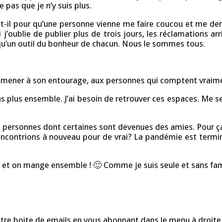
pas que je n’y suis plus.
-il pour qu’une personne vienne me faire coucou et me dem
j’oublie de publier plus de trois jours, les réclamations ar
qu’un outil du bonheur de chacun. Nous le sommes tous.
amener à son entourage, aux personnes qui comptent vraiment
ons plus ensemble. J’ai besoin de retrouver ces espaces. Me
 personnes dont certaines sont devenues des amies. Pour ça,
encontrions à nouveau pour de vrai? La pandémie est termi
oit et on mange ensemble ! 🙂 Comme je suis seule et sans fami
re boite de emails en vous abonnant dans le menu à droite