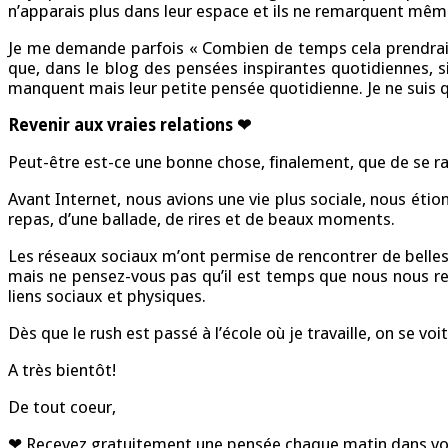
n’apparais plus dans leur espace et ils ne remarquent même 
Je me demande parfois « Combien de temps cela prendrait
que, dans le blog des pensées inspirantes quotidiennes, si 
manquent mais leur petite pensée quotidienne. Je ne suis 
Revenir aux vraies relations ❤
Peut-être est-ce une bonne chose, finalement, que de se r
Avant Internet, nous avions une vie plus sociale, nous éti
repas, d’une ballade, de rires et de beaux moments.
Les réseaux sociaux m’ont permise de rencontrer de belles
mais ne pensez-vous pas qu’il est temps que nous nous r
liens sociaux et physiques.
Dès que le rush est passé à l’école où je travaille, on se v
A très bientôt!
De tout coeur,
❤ Recevez gratuitement une pensée chaque matin dans vot