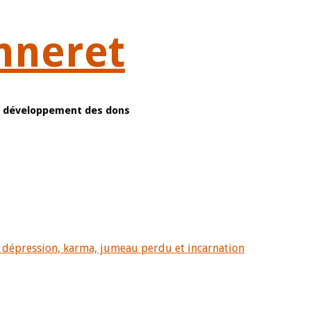
nneret
et développement des dons
 dépression, karma, jumeau perdu et incarnation